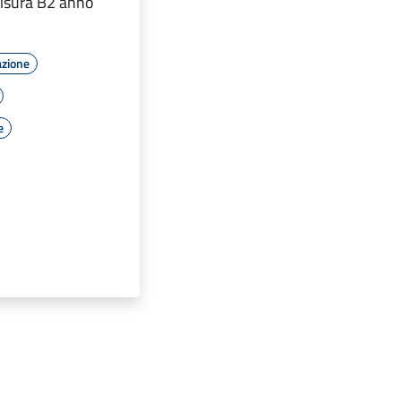
misura B2 anno
azione
e