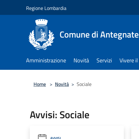
Salta al contenuto principale
Regione Lombardia
Comune di Antegnate
Amministrazione
Novità
Servizi
Vivere 
Home
>
Novità
>
Sociale
Avvisi: Sociale
AVVISI