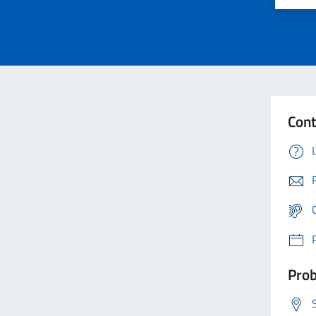
Cont
Prob