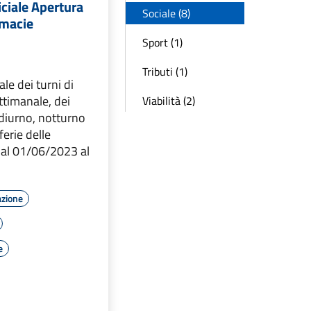
iciale Apertura
Sociale (8)
rmacie
Sport (1)
Tributi (1)
le dei turni di
ttimanale, dei
Viabilità (2)
o diurno, notturno
ferie delle
dal 01/06/2023 al
azione
e