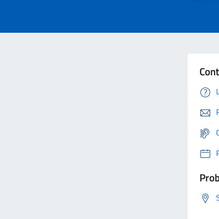
Cont
Prob