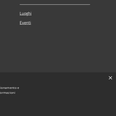
Luoghi
Eventi
×
nzionamento e
nformazioni