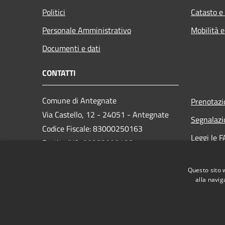
Politici
Catasto e
Personale Amministrativo
Mobilità e
Documenti e dati
CONTATTI
Comune di Antegnate
Prenotaz
Via Castello, 12 - 24051 - Antegnate
Segnalazi
Codice Fiscale: 83000250163
Leggi le 
Partita IVA: 00373090166
Richiesta
PEC:
info@pec.comune.antegnate.bg.it
Questo sito 
Centralino Unico: +39 0363 914043
alla navig