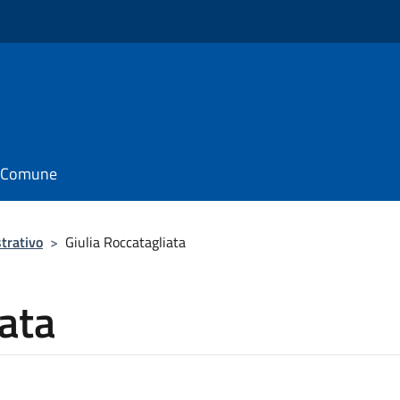
il Comune
trativo
>
Giulia Roccatagliata
iata