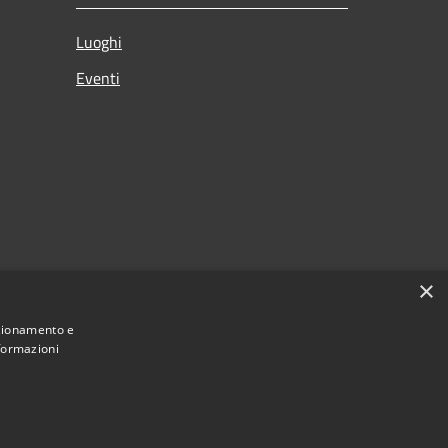
Luoghi
Eventi
×
nzionamento e
nformazioni