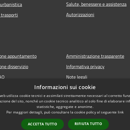
Salute, benessere e assistenza
 urbanistica
Autorizzazioni
 trasporti
ione appuntamento
Amministrazione trasparente
one disservizio
Informativa privacy
FAQ
Note legali
Informazioni sui cookie
 assistenza
Dichiarazione di accessibilità
web utilizza cookie tecnici e assimilati strettamente necessari al corretto fu
azione del sito, nonché un cookie tecnico analitico al solo fine di elaborare i
statistiche, aggregate e anonime.
Per maggiori dettagli, può consultare la cookie policy al seguente
link
RIFIUTA TUTTO
ACCETTA TUTTO