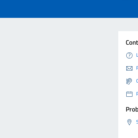
Cont
Prob