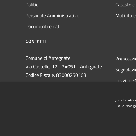
Politici
Catasto e
Personale Amministrativo
Mobilità e
Documenti e dati
CONTATTI
Comune di Antegnate
Prenotaz
Via Castello, 12 - 24051 - Antegnate
Segnalazi
Codice Fiscale: 83000250163
Leggi le 
Partita IVA: 00373090166
Richiesta
PEC:
info@pec.comune.antegnate.bg.it
Questo sito 
Centralino Unico: +39 0363 914043
alla navig