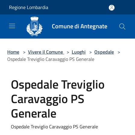
Salta al contenuto principale
Regione Lombardia
Comune di Antegnate
Home
>
Vivere il Comune
>
Luoghi
>
Ospedale
>
Ospedale Treviglio Caravaggio PS Generale
Ospedale Treviglio
Caravaggio PS
Generale
Ospedale Treviglio Caravaggio PS Generale