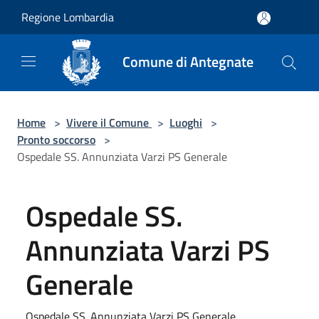
Salta al contenuto principale
Regione Lombardia
Comune di Antegnate
Home
>
Vivere il Comune
>
Luoghi
>
Pronto soccorso
>
Ospedale SS. Annunziata Varzi PS Generale
Ospedale SS.
Annunziata Varzi PS
Generale
Ospedale SS. Annunziata Varzi PS Generale