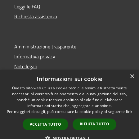
Leggi le FAQ
Richiesta assistenza
Amministrazione trasparente
Informativa privacy
Note legali
×
Dichiarazione di accessibilità
Informazioni sui cookie
Questo sito web utilizza cookie tecnici e assimilati strettamente
necessari al corretto funzionamento e alla navigazione del sito,
nonché un cookie tecnico analitico al solo fine di elaborare
informazioni statistiche, aggregate e anonime.
RSS
Copyright © 2026 • Comune di
Per maggiori dettagli, può consultare la cookie policy al seguente
link
Accessibilità
Antegnate • Powered by
Privacy
Municipium
Accesso
•
RIFIUTA TUTTO
ACCETTA TUTTO
Cookie
redazione
Mappa del sito
MOSTRA DETTAGLI