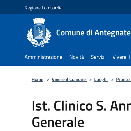
Salta al contenuto principale
Regione Lombardia
Comune di Antegnate
Amministrazione
Novità
Servizi
Vivere 
Home
>
Vivere il Comune
>
Luoghi
>
Pronto
Ist. Clinico S. A
Generale