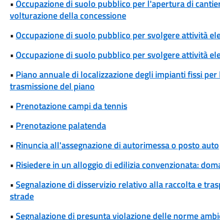
•
Occupazione di suolo pubblico per l'apertura di cantieri
volturazione della concessione
•
Occupazione di suolo pubblico per svolgere attività el
•
Occupazione di suolo pubblico per svolgere attività ele
•
Piano annuale di localizzazione degli impianti fissi per
trasmissione del piano
•
Prenotazione campi da tennis
•
Prenotazione palatenda
•
Rinuncia all'assegnazione di autorimessa o posto auto
•
Risiedere in un alloggio di edilizia convenzionata: dom
•
Segnalazione di disservizio relativo alla raccolta e tra
strade
•
Segnalazione di presunta violazione delle norme ambi