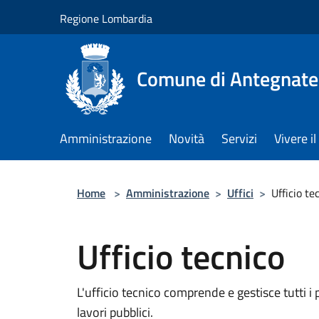
Salta al contenuto principale
Regione Lombardia
Comune di Antegnate
Amministrazione
Novità
Servizi
Vivere 
Home
>
Amministrazione
>
Uffici
>
Ufficio te
Ufficio tecnico
L'ufficio tecnico comprende e gestisce tutti i p
lavori pubblici.