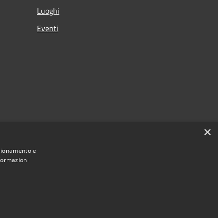
Luoghi
Eventi
×
nzionamento e
nformazioni
Municipium
Accesso redazione
Antegnate • Powered by
•