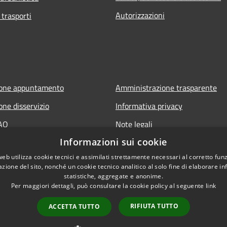
Autorizzazioni
 trasporti
ione appuntamento
Amministrazione trasparente
one disservizio
Informativa privacy
FAQ
Note legali
Informazioni sui cookie
 assistenza
Dichiarazione di accessibilità
web utilizza cookie tecnici e assimilati strettamente necessari al corretto fu
azione del sito, nonché un cookie tecnico analitico al solo fine di elaborare i
statistiche, aggregate e anonime.
Per maggiori dettagli, può consultare la cookie policy al seguente
link
RIFIUTA TUTTO
ACCETTA TUTTO
l sito
Copyright © 2026 • Comune di 