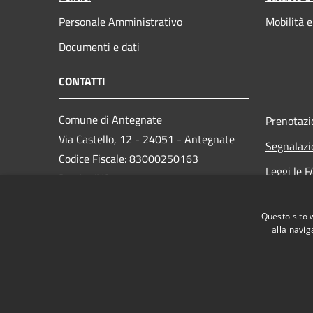
Personale Amministrativo
Mobilità e
Documenti e dati
CONTATTI
Comune di Antegnate
Prenotaz
Via Castello, 12 - 24051 - Antegnate
Segnalazi
Codice Fiscale: 83000250163
Leggi le 
Partita IVA: 00373090166
Richiesta
PEC:
info@pec.comune.antegnate.bg.it
Questo sito 
Centralino Unico: +39 0363 914043
alla navig
RSS
Accessibilità
Privacy
Cookie
Mappa de