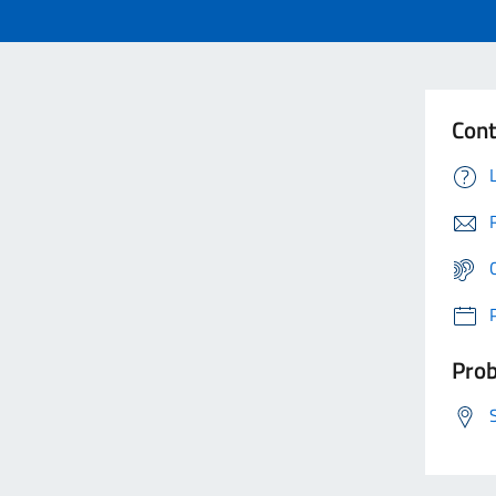
Cont
Prob