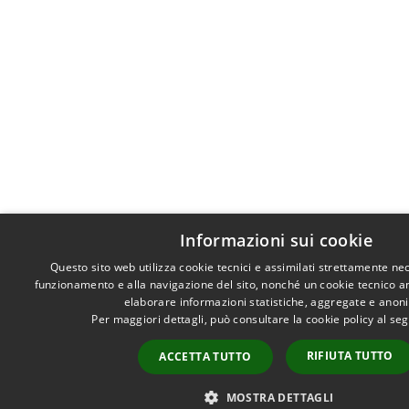
Informazioni sui cookie
Questo sito web utilizza cookie tecnici e assimilati strettamente nec
funzionamento e alla navigazione del sito, nonché un cookie tecnico anal
elaborare informazioni statistiche, aggregate e anon
Per maggiori dettagli, può consultare la cookie policy al s
RIFIUTA TUTTO
ACCETTA TUTTO
MOSTRA DETTAGLI