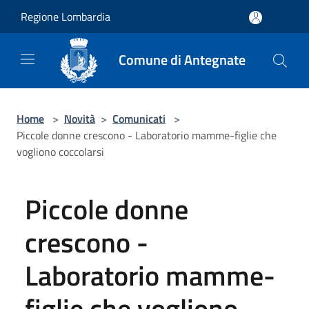
Salta al contenuto principale
Regione Lombardia
Comune di Antegnate
Home
>
Novità
>
Comunicati
>
Piccole donne crescono - Laboratorio mamme-figlie che
vogliono coccolarsi
Piccole donne
crescono -
Laboratorio mamme-
figlie che vogliono