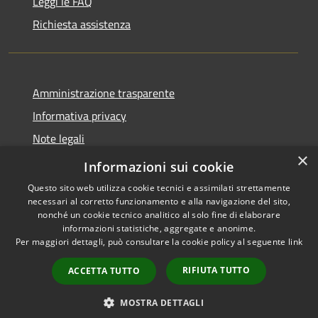
Leggi le FAQ
Richiesta assistenza
Amministrazione trasparente
Informativa privacy
Note legali
×
Dichiarazione di accessibilità
Informazioni sui cookie
Questo sito web utilizza cookie tecnici e assimilati strettamente
necessari al corretto funzionamento e alla navigazione del sito,
nonché un cookie tecnico analitico al solo fine di elaborare
informazioni statistiche, aggregate e anonime.
RSS
Copyright © 2026 • Comune di
Per maggiori dettagli, può consultare la cookie policy al seguente
link
Accessibilità
Antegnate • Powered by
Privacy
Municipium
Accesso
•
RIFIUTA TUTTO
ACCETTA TUTTO
Cookie
redazione
Mappa del sito
MOSTRA DETTAGLI