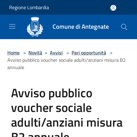
Salta al contenuto principale
Regione Lombardia
Comune di Antegnate
Home
>
Novità
>
Avvisi
>
Pari opportunità
>
Avviso pubblico voucher sociale adulti/anziani misura B2
annuale
Avviso pubblico
voucher sociale
adulti/anziani misura
B2 annuale