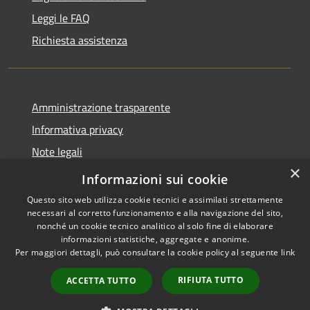
Leggi le FAQ
Richiesta assistenza
Amministrazione trasparente
Informativa privacy
Note legali
×
Dichiarazione di accessibilità
Informazioni sui cookie
Questo sito web utilizza cookie tecnici e assimilati strettamente
necessari al corretto funzionamento e alla navigazione del sito,
nonché un cookie tecnico analitico al solo fine di elaborare
informazioni statistiche, aggregate e anonime.
RSS
Copyright © 2026 • Comune di
Per maggiori dettagli, può consultare la cookie policy al seguente
link
Accessibilità
Antegnate • Powered by
Privacy
Municipium
Accesso
•
RIFIUTA TUTTO
ACCETTA TUTTO
Cookie
redazione