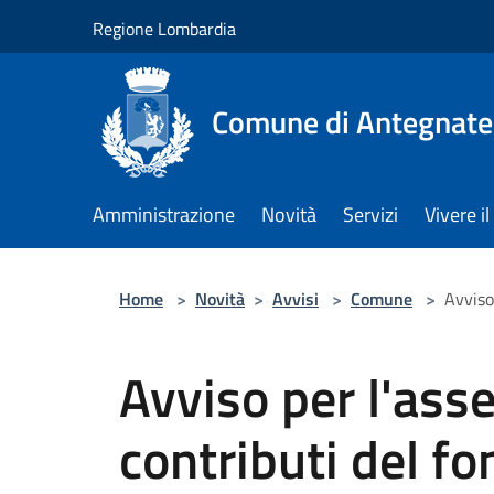
Salta al contenuto principale
Regione Lombardia
Comune di Antegnate
Amministrazione
Novità
Servizi
Vivere 
Home
>
Novità
>
Avvisi
>
Comune
>
Avviso
Avviso per l'ass
contributi del fo