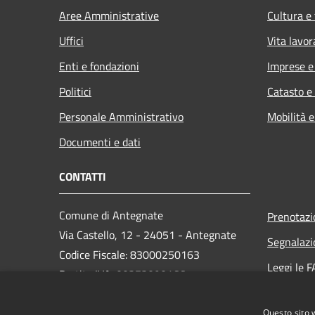
Aree Amministrative
Cultura e
Uffici
Vita lavor
Enti e fondazioni
Imprese 
Politici
Catasto e
Personale Amministrativo
Mobilità e
Documenti e dati
CONTATTI
Comune di Antegnate
Prenotaz
Via Castello, 12 - 24051 - Antegnate
Segnalazi
Codice Fiscale: 83000250163
Leggi le 
Partita IVA: 00373090166
Richiesta
PEC:
info@pec.comune.antegnate.bg.it
Questo sito 