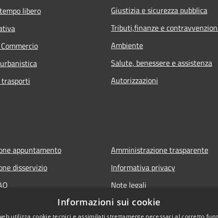
Giustizia e sicurezza pubblica
 tempo libero
Tributi,finanze e contravvenzion
ativa
Ambiente
e Commercio
Salute, benessere e assistenza
 urbanistica
Autorizzazioni
 trasporti
ione appuntamento
Amministrazione trasparente
one disservizio
Informativa privacy
FAQ
Note legali
Informazioni sui cookie
 assistenza
Dichiarazione di accessibilità
web utilizza cookie tecnici e assimilati strettamente necessari al corretto fu