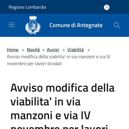
Salta al contenuto principale
Regione Lombardia
Comune di Antegnate
Home
>
Novità
>
Avvisi
>
Viabilità
>
Avviso modifica della viabilita' in via manzoni e via IV
novembre per lavori stradali
Avviso modifica della
viabilita' in via
manzoni e via IV
novembre per lavori