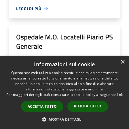
LEGGI DI PIÙ
Ospedale M.O. Locatelli Piario PS
Generale
Indirizzo
Via Groppino, 22
×
Informazioni sui cookie
Ospedale M.O. Locatelli Piario PS Generale...
Questo sito web utilizza cookie tecnici e assimilati strettamente
necessari al corretto funzionamento e alla navigazione del sito,
nonché un cookie tecnico analitico al solo fine di elaborare
informazioni statistiche, aggregate e anonime.
Per maggiori dettagli, può consultare la cookie policy al seguente
link
LEGGI DI PIÙ
RIFIUTA TUTTO
ACCETTA TUTTO
MOSTRA DETTAGLI
Ospedale SS Trinità Romano L.