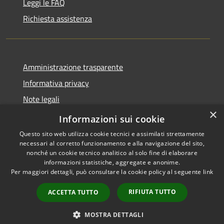
Leggi le FAQ
Richiesta assistenza
Amministrazione trasparente
Informativa privacy
Note legali
×
Dichiarazione di accessibilità
Informazioni sui cookie
Questo sito web utilizza cookie tecnici e assimilati strettamente
necessari al corretto funzionamento e alla navigazione del sito,
nonché un cookie tecnico analitico al solo fine di elaborare
informazioni statistiche, aggregate e anonime.
RSS
Copyright © 2026 • Comune di
Per maggiori dettagli, può consultare la cookie policy al seguente
link
Accessibilità
Antegnate • Powered by
Privacy
Municipium
Accesso
•
RIFIUTA TUTTO
ACCETTA TUTTO
Cookie
redazione
Mappa del sito
MOSTRA DETTAGLI