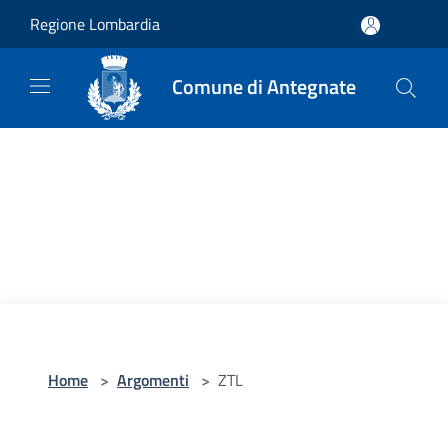
Salta al contenuto principale
Regione Lombardia
Comune di Antegnate
Home
>
Argomenti
>
ZTL