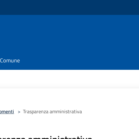
il Comune
omenti
>
Trasparenza amministrativa