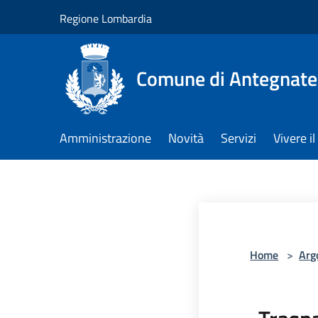
Salta al contenuto principale
Regione Lombardia
Comune di Antegnate
Amministrazione
Novità
Servizi
Vivere 
Home
>
Arg