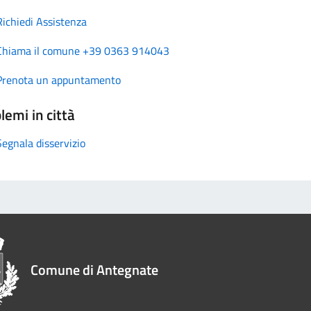
Richiedi Assistenza
Chiama il comune +39 0363 914043
Prenota un appuntamento
lemi in città
Segnala disservizio
Comune di Antegnate