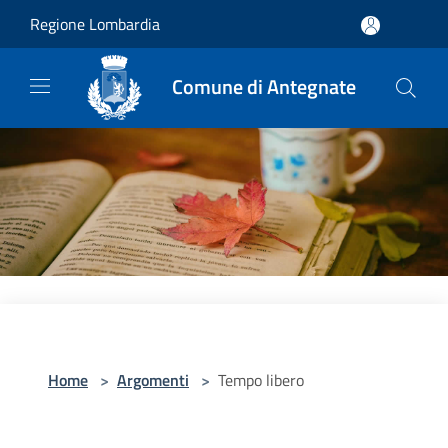
Salta al contenuto principale
Regione Lombardia
Comune di Antegnate
Home
>
Argomenti
>
Tempo libero