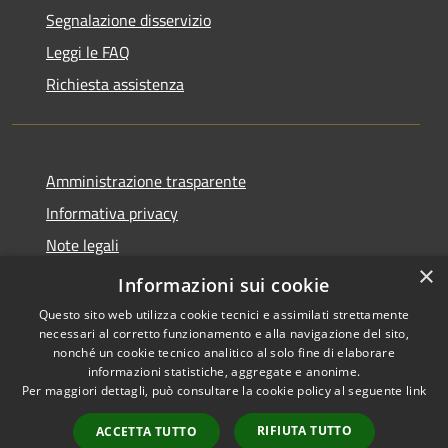
Segnalazione disservizio
Leggi le FAQ
Richiesta assistenza
Amministrazione trasparente
Informativa privacy
Note legali
×
Dichiarazione di accessibilità
Informazioni sui cookie
Questo sito web utilizza cookie tecnici e assimilati strettamente
necessari al corretto funzionamento e alla navigazione del sito,
nonché un cookie tecnico analitico al solo fine di elaborare
informazioni statistiche, aggregate e anonime.
RSS
Copyright © 2026 • Comune di
Per maggiori dettagli, può consultare la cookie policy al seguente
link
Accessibilità
Antegnate • Powered by
Privacy
Municipium
Accesso
•
RIFIUTA TUTTO
ACCETTA TUTTO