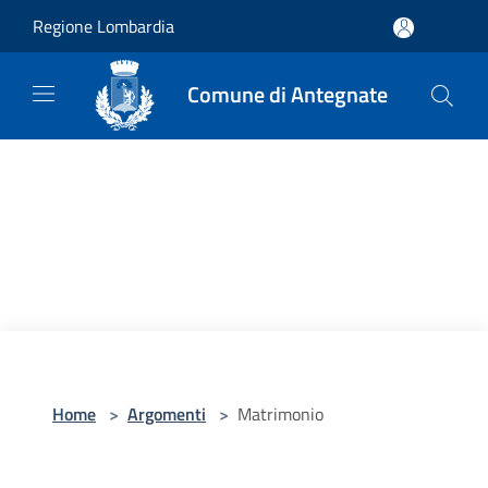
Salta al contenuto principale
Regione Lombardia
Comune di Antegnate
Home
>
Argomenti
>
Matrimonio