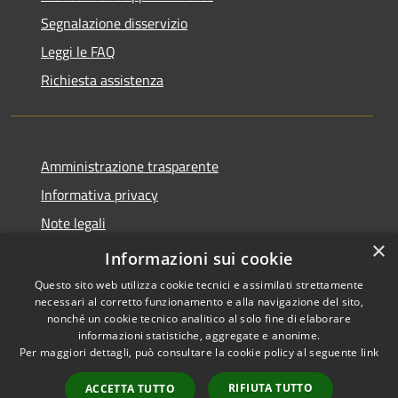
Segnalazione disservizio
Leggi le FAQ
Richiesta assistenza
Amministrazione trasparente
Informativa privacy
Note legali
×
Dichiarazione di accessibilità
Informazioni sui cookie
Questo sito web utilizza cookie tecnici e assimilati strettamente
necessari al corretto funzionamento e alla navigazione del sito,
nonché un cookie tecnico analitico al solo fine di elaborare
informazioni statistiche, aggregate e anonime.
RSS
Copyright © 2026 • Comune di
Per maggiori dettagli, può consultare la cookie policy al seguente
link
Accessibilità
Antegnate • Powered by
Privacy
Municipium
Accesso
•
RIFIUTA TUTTO
ACCETTA TUTTO