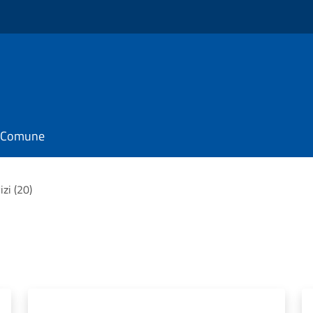
il Comune
izi (20)