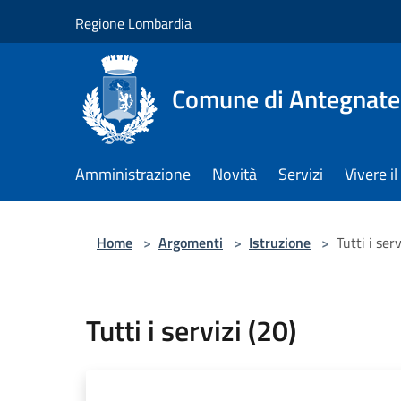
Salta al contenuto principale
Regione Lombardia
Comune di Antegnate
Amministrazione
Novità
Servizi
Vivere 
Home
>
Argomenti
>
Istruzione
>
Tutti i serv
Tutti i servizi (20)