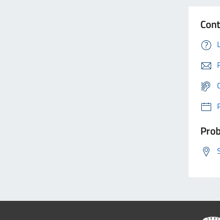
Cont
Prob