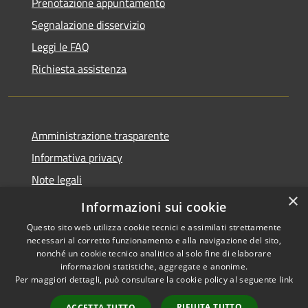
Prenotazione appuntamento
Segnalazione disservizio
Leggi le FAQ
Richiesta assistenza
Amministrazione trasparente
Informativa privacy
Note legali
×
Dichiarazione di accessibilità
Informazioni sui cookie
Questo sito web utilizza cookie tecnici e assimilati strettamente
necessari al corretto funzionamento e alla navigazione del sito,
nonché un cookie tecnico analitico al solo fine di elaborare
informazioni statistiche, aggregate e anonime.
RSS
Copyright © 2026 • Comune di
Per maggiori dettagli, può consultare la cookie policy al seguente
link
Accessibilità
Antegnate • Powered by
Privacy
Municipium
Accesso
•
RIFIUTA TUTTO
ACCETTA TUTTO