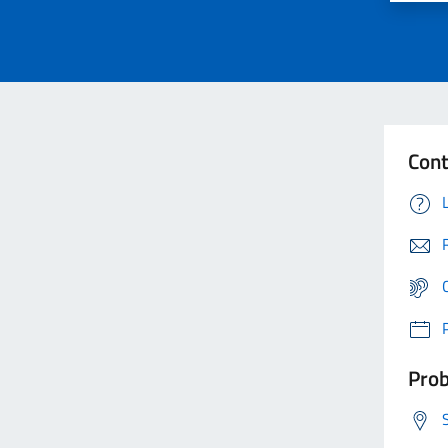
Cont
Prob