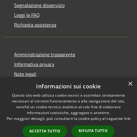
Segnalazione disservizio
Leggi le FAQ
Richiesta assistenza
Amministrazione trasparente
Informativa privacy
Note legali
×
Dichiarazione di accessibilità
Informazioni sui cookie
Questo sito web utilizza cookie tecnici e assimilati strettamente
necessari al corretto funzionamento e alla navigazione del sito,
nonché un cookie tecnico analitico al solo fine di elaborare
informazioni statistiche, aggregate e anonime.
RSS
Copyright © 2026 • Comune di
Per maggiori dettagli, può consultare la cookie policy al seguente
link
Accessibilità
Antegnate • Powered by
Privacy
Municipium
Accesso
•
RIFIUTA TUTTO
ACCETTA TUTTO
Cookie
redazione