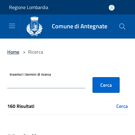
Salta al contenuto principale
Regione Lombardia
Comune di Antegnate
Home
>
Ricerca
Inserisci i termini di ricerca
Cerca
160 Risultati
Cerca
[results] Risultati