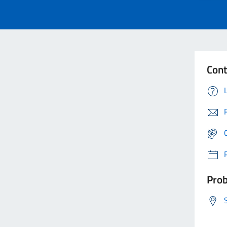
Cont
Prob