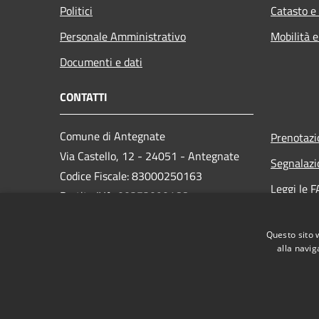
Politici
Catasto e
Personale Amministrativo
Mobilità e
Documenti e dati
CONTATTI
Comune di Antegnate
Prenotaz
Via Castello, 12 - 24051 - Antegnate
Segnalazi
Codice Fiscale: 83000250163
Leggi le 
Partita IVA: 00373090166
Richiesta
PEC:
info@pec.comune.antegnate.bg.it
Questo sito 
Centralino Unico: +39 0363 914043
alla navig