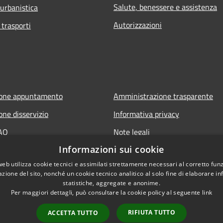
Salute, benessere e assistenza
 urbanistica
Autorizzazioni
 trasporti
ione appuntamento
Amministrazione trasparente
one disservizio
Informativa privacy
FAQ
Note legali
Informazioni sui cookie
 assistenza
Dichiarazione di accessibilità
web utilizza cookie tecnici e assimilati strettamente necessari al corretto fu
azione del sito, nonché un cookie tecnico analitico al solo fine di elaborare i
statistiche, aggregate e anonime.
Per maggiori dettagli, può consultare la cookie policy al seguente
link
RIFIUTA TUTTO
ACCETTA TUTTO