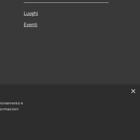
Luoghi
Eventi
×
nzionamento e
nformazioni