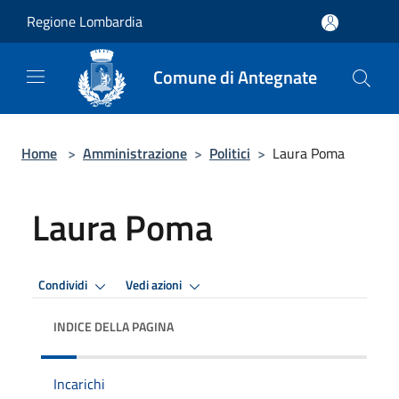
Salta al contenuto principale
Regione Lombardia
Comune di Antegnate
Home
>
Amministrazione
>
Politici
>
Laura Poma
Laura Poma
Condividi
Vedi azioni
INDICE DELLA PAGINA
Incarichi