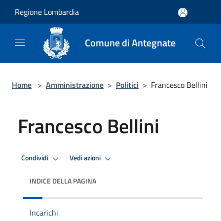
Salta al contenuto principale
Regione Lombardia
Comune di Antegnate
Home
>
Amministrazione
>
Politici
>
Francesco Bellini
Francesco Bellini
Condividi
Vedi azioni
INDICE DELLA PAGINA
Incarichi