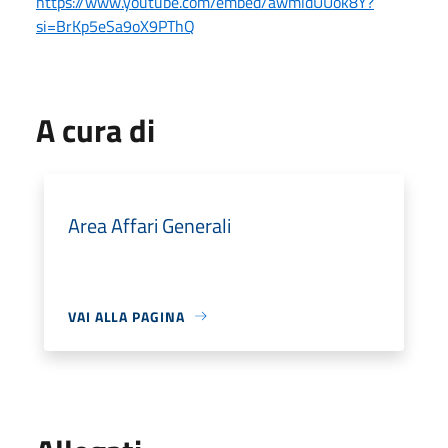
https://www.youtube.com/embed/awmldUUok8Y?
si=BrKp5eSa9oX9PThQ
A cura di
Area Affari Generali
VAI ALLA PAGINA