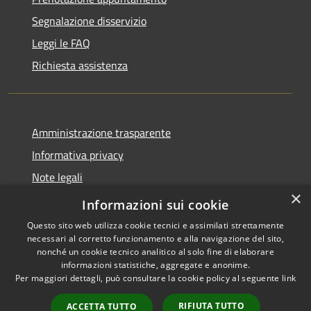
Segnalazione disservizio
Leggi le FAQ
Richiesta assistenza
Amministrazione trasparente
Informativa privacy
Note legali
×
Dichiarazione di accessibilità
Informazioni sui cookie
Questo sito web utilizza cookie tecnici e assimilati strettamente
necessari al corretto funzionamento e alla navigazione del sito,
nonché un cookie tecnico analitico al solo fine di elaborare
informazioni statistiche, aggregate e anonime.
RSS
Copyright © 2026 • Comune di
Per maggiori dettagli, può consultare la cookie policy al seguente
link
Accessibilità
Antegnate • Powered by
Privacy
Municipium
Accesso
•
RIFIUTA TUTTO
ACCETTA TUTTO