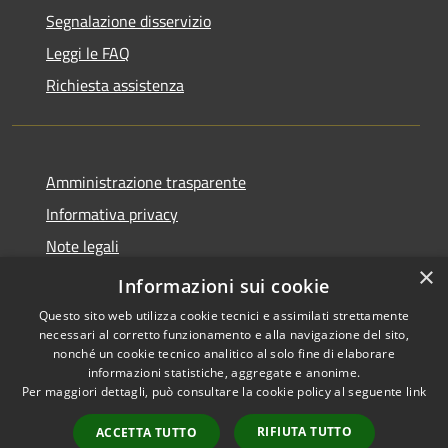
Segnalazione disservizio
Leggi le FAQ
Richiesta assistenza
Amministrazione trasparente
Informativa privacy
Note legali
×
Dichiarazione di accessibilità
Informazioni sui cookie
Questo sito web utilizza cookie tecnici e assimilati strettamente
necessari al corretto funzionamento e alla navigazione del sito,
nonché un cookie tecnico analitico al solo fine di elaborare
informazioni statistiche, aggregate e anonime.
RSS
Copyright © 2026 • Comune di
Per maggiori dettagli, può consultare la cookie policy al seguente
link
Accessibilità
Antegnate • Powered by
Privacy
Municipium
Accesso
•
RIFIUTA TUTTO
ACCETTA TUTTO