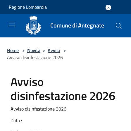
Salta al contenuto principale
Regione Lombardia
Comune di Antegnate
Home
>
Novità
>
Avvisi
>
Avviso disinfestazione 2026
Avviso
disinfestazione 2026
Avviso disinfestazione 2026
Data :