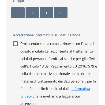
Allegati
Allegato 1
Allegato 2
Allegato 3
Allegato 4
+ Carica allegato 1
+ Carica allegato 2
+ Carica allegato 3
+ Carica allegato 4
+
+
+
+
Accettazione informativa sui dati personali
Procedendo con la compilazione e con l'invio di
questo modulo Lei acconsente al trattamento
dei dati personali forniti, ai sensi e per gli effetti
dell'articolo 13 del Regolamento EU 2016/679 e
della della normativa nazionale applicabile in
materia di trattamento dei dati personali, per la
finalità e nei limiti indicati dalla
informativa
privacy
che la invitiamo a leggere con
attenzione.