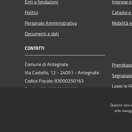
Enti e fondazioni
Imprese 
Politici
Catasto e
Personale Amministrativo
Mobilità e
Documenti e dati
CONTATTI
Comune di Antegnate
Prenotaz
Via Castello, 12 - 24051 - Antegnate
Segnalazi
Codice Fiscale: 83000250163
Leggi le 
Partita IVA: 00373090166
Richiesta
PEC:
info@pec.comune.antegnate.bg.it
Questo sito 
Centralino Unico: +39 0363 914043
alla navig