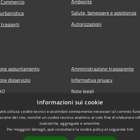
Ambiente
e Commercio
Salute, benessere e assistenza
 urbanistica
Autorizzazioni
 trasporti
ione appuntamento
Amministrazione trasparente
one disservizio
Informativa privacy
FAQ
Note legali
Informazioni sui cookie
 assistenza
Dichiarazione di accessibilità
web utilizza cookie tecnici e assimilati strettamente necessari al corretto fu
azione del sito, nonché un cookie tecnico analitico al solo fine di elaborare i
statistiche, aggregate e anonime.
Per maggiori dettagli, può consultare la cookie policy al seguente
link