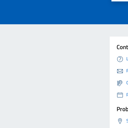
Cont
Prob