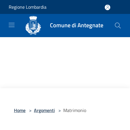
Salta al contenuto principale
Regione Lombardia
Comune di Antegnate
Home
>
Argomenti
>
Matrimonio