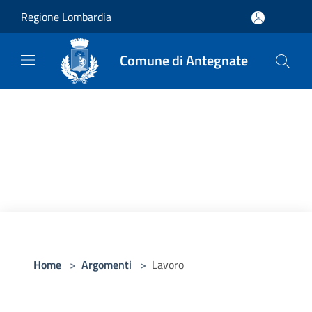
Salta al contenuto principale
Regione Lombardia
Comune di Antegnate
Home
>
Argomenti
>
Lavoro