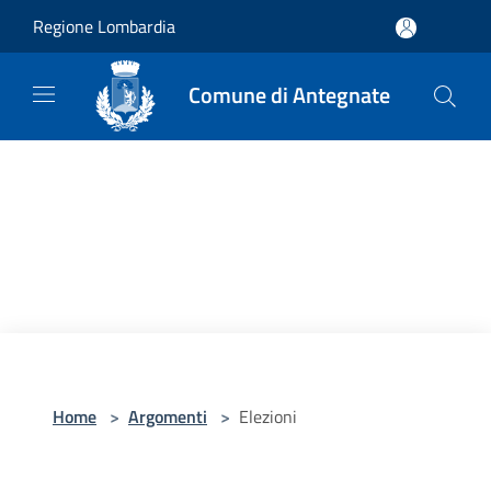
Salta al contenuto principale
Regione Lombardia
Comune di Antegnate
Home
>
Argomenti
>
Elezioni