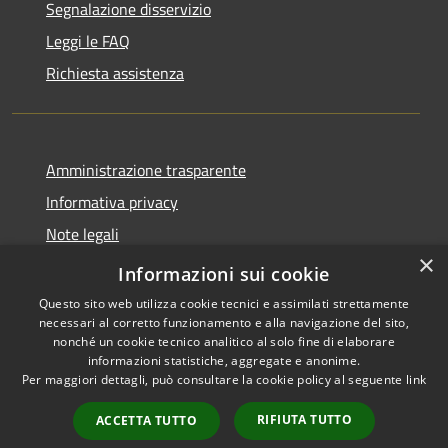
Segnalazione disservizio
Leggi le FAQ
Richiesta assistenza
Amministrazione trasparente
Informativa privacy
Note legali
×
Dichiarazione di accessibilità
Informazioni sui cookie
Questo sito web utilizza cookie tecnici e assimilati strettamente
necessari al corretto funzionamento e alla navigazione del sito,
nonché un cookie tecnico analitico al solo fine di elaborare
informazioni statistiche, aggregate e anonime.
RSS
Copyright © 2026 • Comune di
Per maggiori dettagli, può consultare la cookie policy al seguente
link
Accessibilità
Antegnate • Powered by
Privacy
Municipium
Accesso
•
RIFIUTA TUTTO
ACCETTA TUTTO
Cookie
redazione